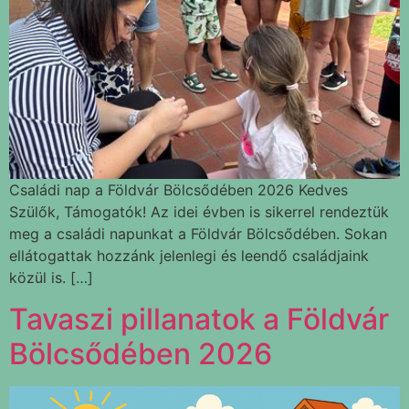
Családi nap a Földvár Bölcsődében 2026 Kedves
Szülők, Támogatók! Az idei évben is sikerrel rendeztük
meg a családi napunkat a Földvár Bölcsődében. Sokan
ellátogattak hozzánk jelenlegi és leendő családjaink
közül is. […]
Tavaszi pillanatok a Földvár
Bölcsődében 2026