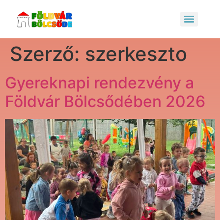
Szerző:
szerkeszto
Gyereknapi rendezvény a
Földvár Bölcsődében 2026