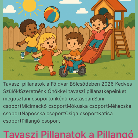
Tavaszi pillanatok a Földvár Bölcsődében 2026 Kedves
Szülők!Szeretnénk Önökkel tavaszi pillanatképeinket
megosztani csoportonkénti osztásban:Süni
csoportMicimackó csoportMókuska csoportMéhecske
csoportNapocska csoportCsiga csoportKatica
csoportPillangó csoport
Tavaszi Pillanatok a Pillangó