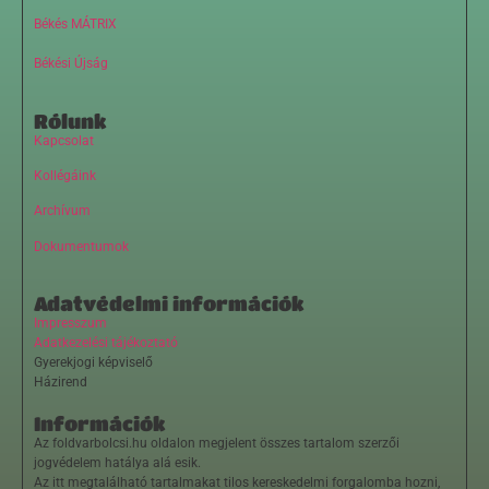
Békés MÁTRIX
Békési Újság
Rólunk
Kapcsolat
Kollégáink
Archívum
Dokumentumok
Adatvédelmi információk
Impresszum
Adatkezelési tájékoztató
Gyerekjogi képviselő
Házirend
Információk
Az foldvarbolcsi.hu oldalon megjelent összes tartalom szerzői
jogvédelem hatálya alá esik.
Az itt megtalálható tartalmakat tilos kereskedelmi forgalomba hozni,