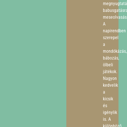
megnyugtatá
babusgatásra
meseolvasás
A
napirendben
szerepel
a
mondókázás,
bábozás,
ölbeli
játékok.
Nagyon
kedvelik
a
kicsik
és
igénylik
is. A
különböző