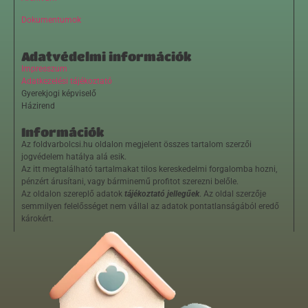
Dokumentumok
Adatvédelmi információk
Impresszum
Adatkezelési tájékoztató
Gyerekjogi képviselő
Házirend
Információk
Az foldvarbolcsi.hu oldalon megjelent összes tartalom szerzői
jogvédelem hatálya alá esik.
Az itt megtalálható tartalmakat tilos kereskedelmi forgalomba hozni,
pénzért árusítani, vagy bárminemű profitot szerezni belőle.
Az oldalon szereplő adatok
tájékoztató jellegűek
. Az oldal szerzője
semmilyen felelősséget nem vállal az adatok pontatlanságából eredő
károkért.