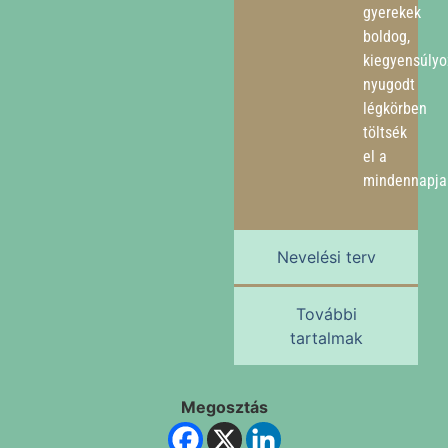
gyerekek
boldog,
kiegyensúlyo
nyugodt
légkörben
töltsék
el a
mindennapjai
Nevelési terv
További
tartalmak
Megosztás