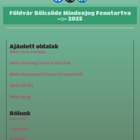
Földvár Bölcsőde MindenJog Fenntartva
-::- 2025
Ajánlott oldalak
Békés város honlapja
Békési Kistérségi Óvoda és Bölcsőde
Békési Gyógyászati Központ és Gyógyfürdő
Békés MÁTRIX
Békési Újság
Rólunk
Kapcsolat
Kollégáink
Archívum