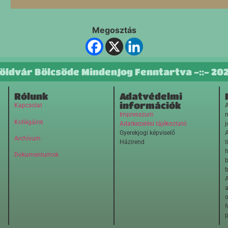
Megosztás
öldvár Bölcsőde MindenJog Fenntartva -::- 20
Rólunk
Adatvédelmi
információk
Kapcsolat
A
Impresszum
m
Kollégáink
Adatkezelési tájékoztató
j
Gyerekjogi képviselő
A
Archívum
Házirend
t
h
Dokumentumok
b
b
A
o
f
p