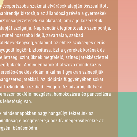
A csoportszoba szakmai elvárások alapján összeállított
napirendje biztosítja az állandóság révén a gyermekek
biztonságérzetének kialakítását, ami a jó közérzetük
alapját szolgálja. Napirendünk legfontosabb szempontja,
a minél hosszabb idejű, zavartalan, szabad
játéktevékenység, valamint az ehhez szükséges derűs-
nyugodt légkör biztosítása. Ezt a gyerekek korának és
fejlettségi szintjüknek megfelelő, színes játékkészlettel
segítjük elő. A mindennapokat átszövő mondókázás-
verselés-éneklés vidám alkalmait gyakran színesítjük
hangszeres játékkal. Az időjárás függvényében sokat
tartózkodunk a szabad levegőn. Az udvaron, illetve a
teraszon sokféle mozgásra, homokozásra és pancsolásra
is lehetőség van.
A mindennapokban nagy hangsúlyt fektetünk az
önállóság elősegítésére,a pozitív megerősítésekre az
egyéni bánásmódra.