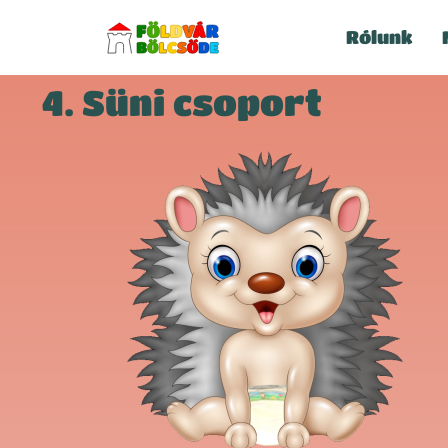
Rólunk
4. Süni csoport