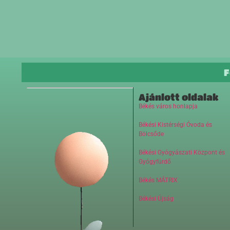
F
Ajánlott oldalak
Békés város honlapja
Békési Kistérségi Óvoda és
Bölcsőde
Békési Gyógyászati Központ és
Gyógyfürdő
Békés MÁTRIX
Békési Újság