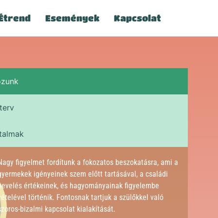
Étrend
Események
Kapcsolat
ozunk
terv
talmak
Nagy figyelmet fordítunk a fokozatos beszokatásra, ami a
gyermekek igényeinek szem előtt tartásával, a családi
nevelés értékeinek, és hagyományainak figyelembe
vételével történik. Fontosnak tartjuk a szülőkkel való
szoros-bizalmi kapcsolat kialakítását.