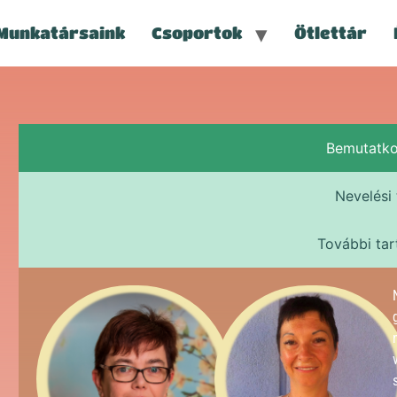
Munkatársaink
Csoportok
Ötlettár
Bemutatk
Nevelési 
További tar