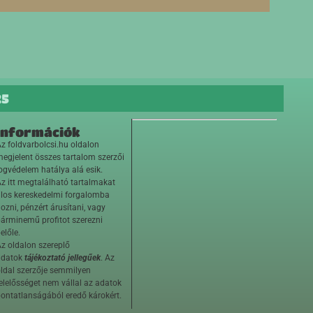
25
Információk
z foldvarbolcsi.hu oldalon
egjelent összes tartalom szerzői
ogvédelem hatálya alá esik.
z itt megtalálható tartalmakat
ilos kereskedelmi forgalomba
ozni, pénzért árusítani, vagy
árminemű profitot szerezni
előle.
z oldalon szereplő
adatok
tájékoztató jellegűek
. Az
ldal szerzője semmilyen
elelősséget nem vállal az adatok
ontatlanságából eredő károkért.