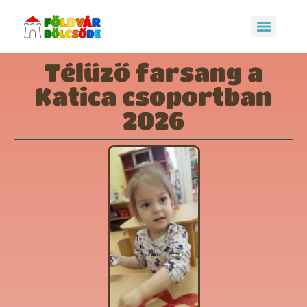
Télűző farsang a
Katica csoportban
2026