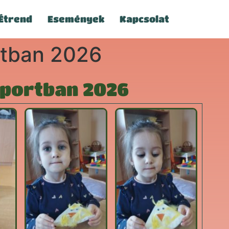
Étrend
Események
Kapcsolat
rtban 2026
oportban 2026