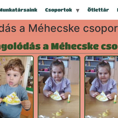
Munkatársaink
Csoportok
Ötlettár
dás a Méhecske csopo
golódás a Méhecske cs