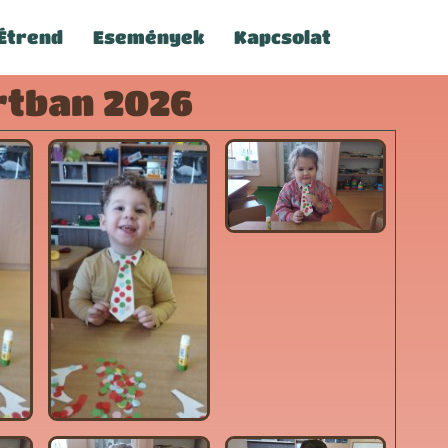
Étrend
Események
Kapcsolat
rtban 2026