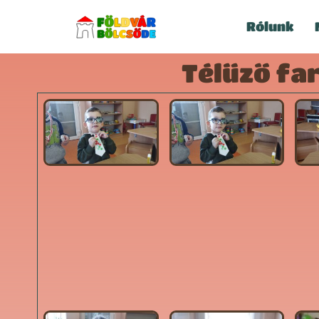
Rólunk
Télűző fa