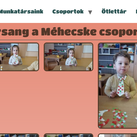
Munkatársaink
Csoportok
Ötlettár
rsang a Méhecske csopo