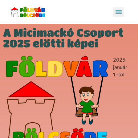
A Micimackó Csoport
2025 előtti képei
2025.
január
1.-től