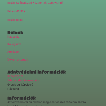
Békési Gyógyászati Központ és Gyógyfürdő
Békés MÁTRIX
Békési Újság
Rólunk
Kapcsolat
Kollégáink
Archívum
Dokumentumok
Adatvédelmi információk
Impresszum
Adatkezelési tájékoztató
Gyerekjogi képviselő
Házirend
Információk
Az foldvarbolcsi.hu oldalon megjelent összes tartalom szerzői