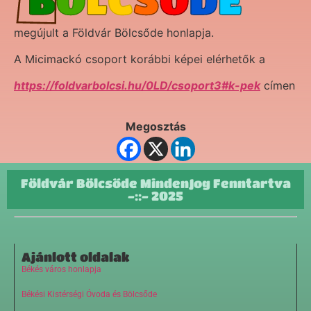
megújult a Földvár Bölcsőde honlapja.
A Micimackó csoport korábbi képei elérhetők a
https://foldvarbolcsi.hu/0LD/csoport3#k-pek
címen
Megosztás
Földvár Bölcsőde MindenJog Fenntartva
-::- 2025
Ajánlott oldalak
Békés város honlapja
Békési Kistérségi Óvoda és Bölcsőde