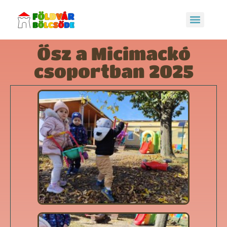
Ősz a Micimackó
csoportban 2025