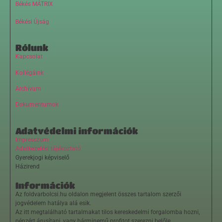
Békés MÁTRIX
Békési Újság
Rólunk
Kapcsolat
Kollégáink
Archívum
Dokumentumok
Adatvédelmi információk
Impresszum
Adatkezelési tájékoztató
Gyerekjogi képviselő
Házirend
Információk
Az foldvarbolcsi.hu oldalon megjelent összes tartalom szerzői
jogvédelem hatálya alá esik.
Az itt megtalálható tartalmakat tilos kereskedelmi forgalomba hozni,
pénzért árusítani, vagy bárminemű profitot szerezni belőle.