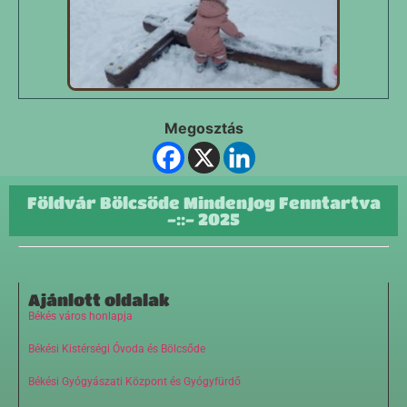
Megosztás
Földvár Bölcsőde MindenJog Fenntartva
-::- 2025
Ajánlott oldalak
Békés város honlapja
Békési Kistérségi Óvoda és Bölcsőde
Békési Gyógyászati Központ és Gyógyfürdő