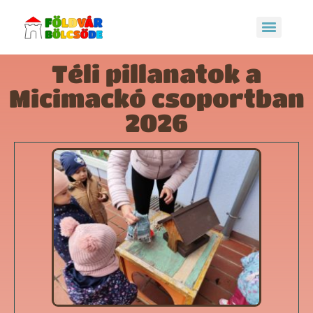
Téli pillanatok a
Micimackó csoportban
2026