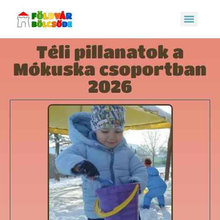
Téli pillanatok a
Mókuska csoportban
2026