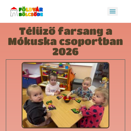
Télűző farsang a
Mókuska csoportban
2026