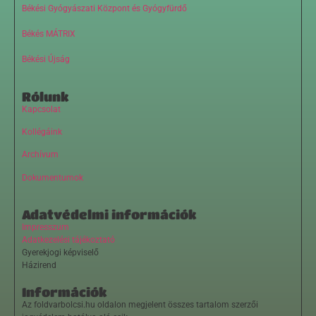
Békési Gyógyászati Központ és Gyógyfürdő
Békés MÁTRIX
Békési Újság
Rólunk
Kapcsolat
Kollégáink
Archívum
Dokumentumok
Adatvédelmi információk
Impresszum
Adatkezelési tájékoztató
Gyerekjogi képviselő
Házirend
Információk
Az foldvarbolcsi.hu oldalon megjelent összes tartalom szerzői