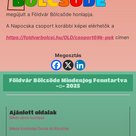
megújult a Földvár Bölcsőde honlapja.
A Napocska csoport korábbi képei elérhetők a
https://foldvarbolcsi.hu/0LD/csoport6#k-pek
címen
Megosztás
Földvár Bölcsőde MindenJog Fenntartva
-::- 2025
Ajánlott oldalak
Békés város honlapja
Békési Kistérségi Óvoda és Bölcsőde