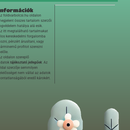
Információk
z foldvarbolcsi.hu oldalon
egjelent összes tartalom szerzői
ogvédelem hatálya alá esik.
z itt megtalálható tartalmakat
ilos kereskedelmi forgalomba
ozni, pénzért árusítani, vagy
árminemű profitot szerezni
előle.
z oldalon szereplő
adatok
tájékoztató jellegűek
. Az
ldal szerzője semmilyen
elelősséget nem vállal az adatok
ontatlanságából eredő károkért.