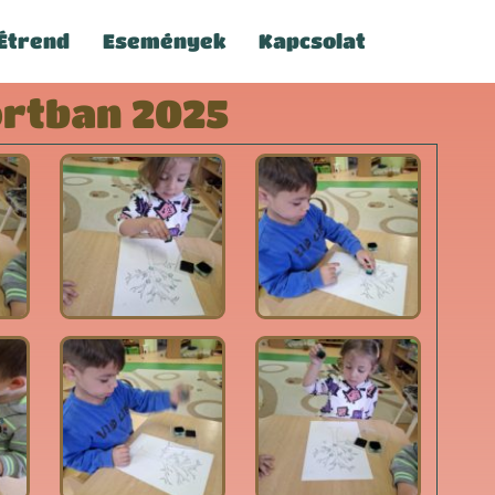
Étrend
Események
Kapcsolat
ortban 2025