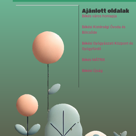
Ajánlott oldalak
Békés város honlapja
Békési Kistérségi Óvoda és
Bölcsőde
Békési Gyógyászati Központ és
Gyógyfürdő
Békés MÁTRIX
Békési Újság