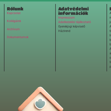
Rólunk
Adatvédelmi
információk
Kapcsolat
A
Impresszum
m
Kollégáink
Adatkezelési tájékoztató
j
Gyerekjogi képviselő
A
Archívum
Házirend
t
h
Dokumentumok
b
b
A
o
f
p