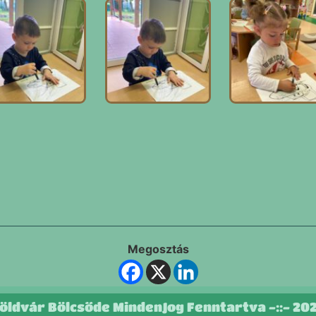
Megosztás
öldvár Bölcsőde MindenJog Fenntartva -::- 20