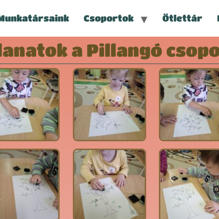
Munkatársaink
Csoportok
Ötlettár
llanatok a Pillangó csop