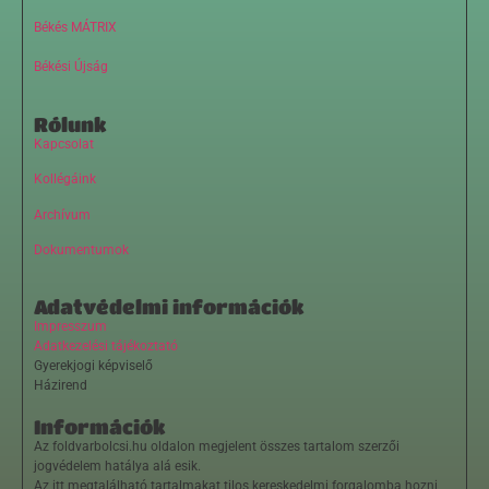
Békés MÁTRIX
Békési Újság
Rólunk
Kapcsolat
Kollégáink
Archívum
Dokumentumok
Adatvédelmi információk
Impresszum
Adatkezelési tájékoztató
Gyerekjogi képviselő
Házirend
Információk
Az foldvarbolcsi.hu oldalon megjelent összes tartalom szerzői
jogvédelem hatálya alá esik.
Az itt megtalálható tartalmakat tilos kereskedelmi forgalomba hozni,