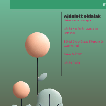
F
Ajánlott oldalak
Békés város honlapja
Békési Kistérségi Óvoda és
Bölcsőde
Békési Gyógyászati Központ és
Gyógyfürdő
Békés MÁTRIX
Békési Újság