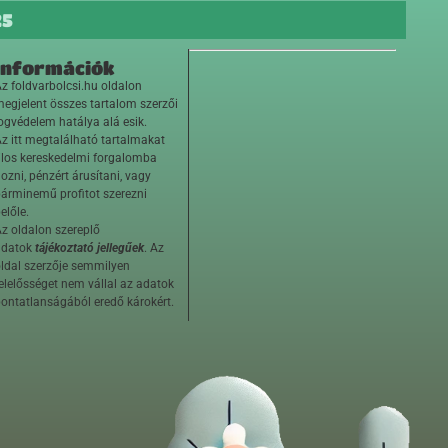
25
Információk
z foldvarbolcsi.hu oldalon
egjelent összes tartalom szerzői
ogvédelem hatálya alá esik.
z itt megtalálható tartalmakat
ilos kereskedelmi forgalomba
ozni, pénzért árusítani, vagy
árminemű profitot szerezni
előle.
z oldalon szereplő
adatok
tájékoztató jellegűek
. Az
ldal szerzője semmilyen
elelősséget nem vállal az adatok
ontatlanságából eredő károkért.