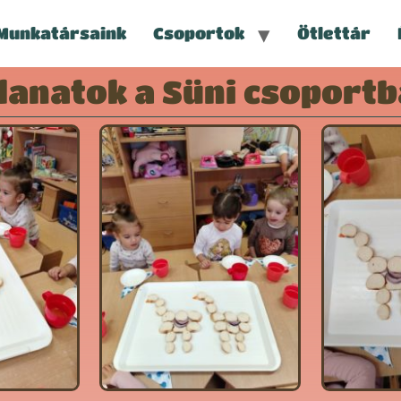
Munkatársaink
Csoportok
Ötlettár
llanatok a Süni csoport