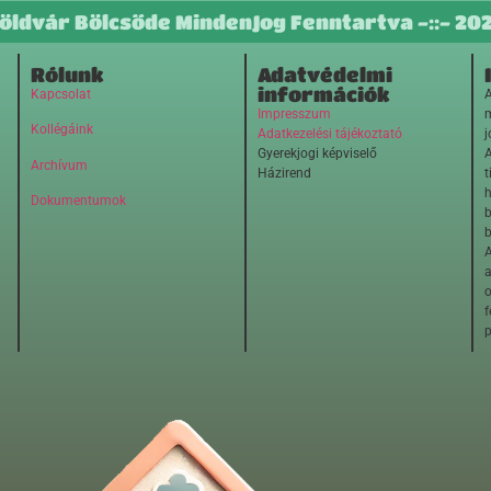
öldvár Bölcsőde MindenJog Fenntartva -::- 20
Rólunk
Adatvédelmi
információk
Kapcsolat
A
Impresszum
m
Kollégáink
Adatkezelési tájékoztató
j
Gyerekjogi képviselő
A
Archívum
Házirend
t
h
Dokumentumok
b
b
A
o
f
p