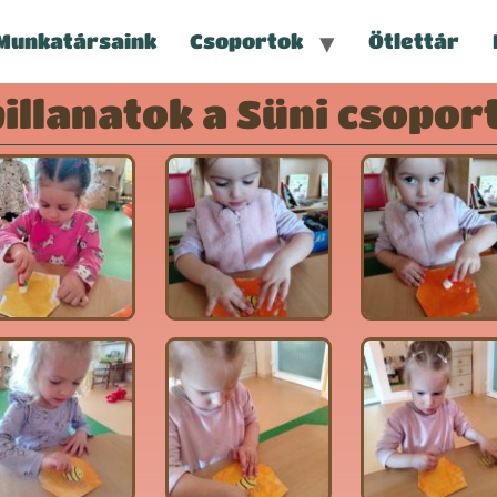
Munkatársaink
Csoportok
Ötlettár
pillanatok a Süni csopor