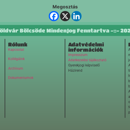
Megosztás
öldvár Bölcsőde MindenJog Fenntartva -::- 20
Rólunk
Adatvédelmi
információk
Kapcsolat
A
Impresszum
m
Kollégáink
Adatkezelési tájékoztató
j
Gyerekjogi képviselő
A
Archívum
Házirend
t
h
Dokumentumok
b
b
A
o
f
p