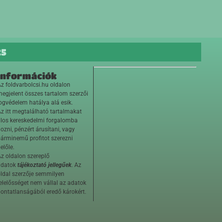
25
Információk
z foldvarbolcsi.hu oldalon
egjelent összes tartalom szerzői
ogvédelem hatálya alá esik.
z itt megtalálható tartalmakat
ilos kereskedelmi forgalomba
ozni, pénzért árusítani, vagy
árminemű profitot szerezni
előle.
z oldalon szereplő
adatok
tájékoztató jellegűek
. Az
ldal szerzője semmilyen
elelősséget nem vállal az adatok
ontatlanságából eredő károkért.