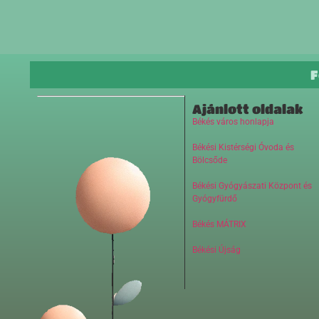
F
Ajánlott oldalak
Békés város honlapja
Békési Kistérségi Óvoda és
Bölcsőde
Békési Gyógyászati Központ és
Gyógyfürdő
Békés MÁTRIX
Békési Újság