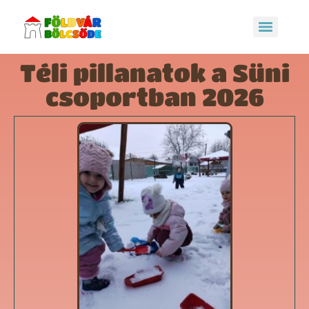
Téli pillanatok a Süni
csoportban 2026