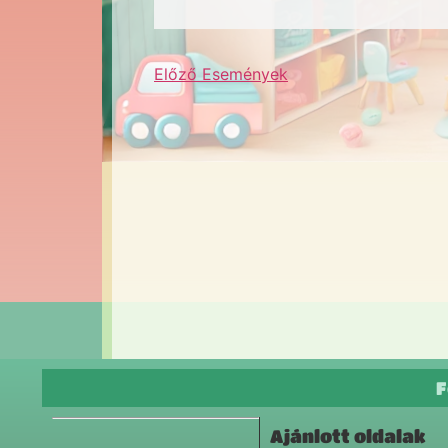
Előző
Események
F
Ajánlott oldalak