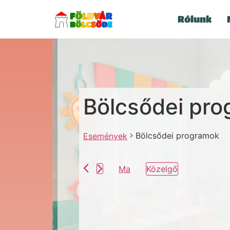
Rólunk
Bölcsődei pr
Bölcsődei programok
Események
Ma
Közelgő
Dátum
kiválasztása.