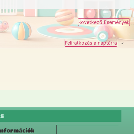
Következő
Események
Feliratkozás a naptárra
25
Információk