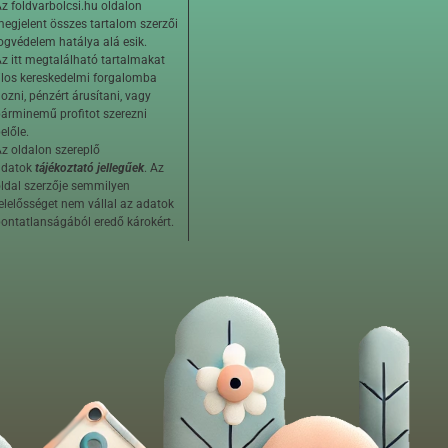
z foldvarbolcsi.hu oldalon
egjelent összes tartalom szerzői
ogvédelem hatálya alá esik.
z itt megtalálható tartalmakat
ilos kereskedelmi forgalomba
ozni, pénzért árusítani, vagy
árminemű profitot szerezni
előle.
z oldalon szereplő
adatok
tájékoztató jellegűek
. Az
ldal szerzője semmilyen
elelősséget nem vállal az adatok
ontatlanságából eredő károkért.