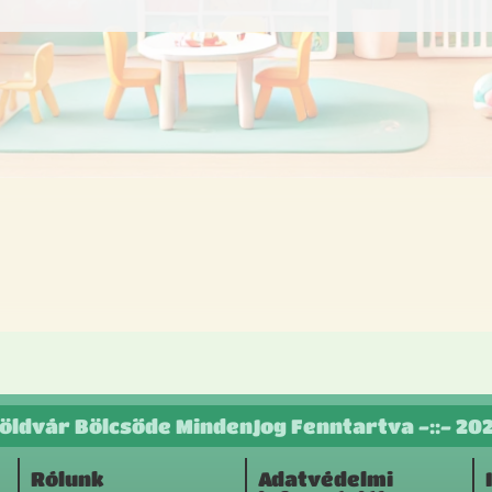
öldvár Bölcsőde MindenJog Fenntartva -::- 20
Rólunk
Adatvédelmi