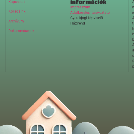
információk
Kapcsolat
A
Impresszum
m
Kollégáink
Adatkezelési tájékoztató
j
Gyerekjogi képviselő
A
Archívum
Házirend
t
h
Dokumentumok
b
b
A
o
f
p