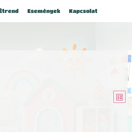
Étrend
Események
Kapcsolat
Nav
Es
Lista
né
néz
nav