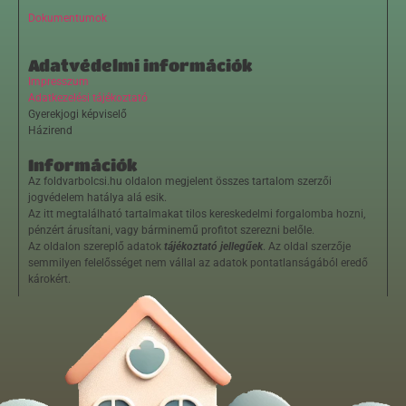
Dokumentumok
Adatvédelmi információk
Impresszum
Adatkezelési tájékoztató
Gyerekjogi képviselő
Házirend
Információk
Az foldvarbolcsi.hu oldalon megjelent összes tartalom szerzői
jogvédelem hatálya alá esik.
Az itt megtalálható tartalmakat tilos kereskedelmi forgalomba hozni,
pénzért árusítani, vagy bárminemű profitot szerezni belőle.
Az oldalon szereplő adatok
tájékoztató jellegűek
. Az oldal szerzője
semmilyen felelősséget nem vállal az adatok pontatlanságából eredő
károkért.