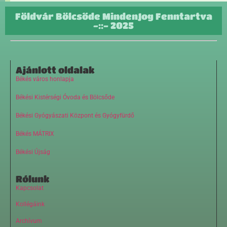
Földvár Bölcsőde MindenJog Fenntartva
-::- 2025
Ajánlott oldalak
Békés város honlapja
Békési Kistérségi Óvoda és Bölcsőde
Békési Gyógyászati Központ és Gyógyfürdő
Békés MÁTRIX
Békési Újság
Rólunk
Kapcsolat
Kollégáink
Archívum