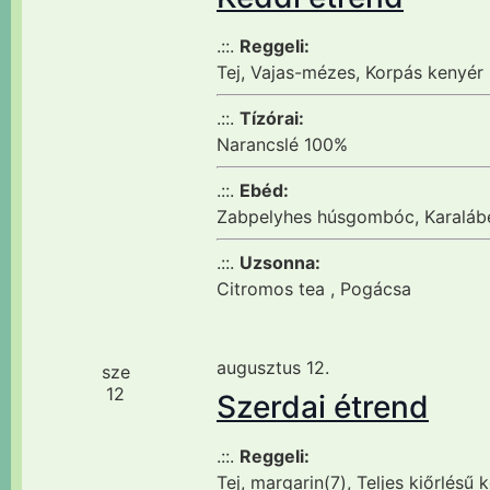
.::.
Reggeli:
Tej, Vajas-mézes, Korpás kenyér
.::.
Tízórai:
Narancslé 100%
.::.
Ebéd:
Zabpelyhes húsgombóc, Karalábé
.::.
Uzsonna:
Citromos tea , Pogácsa
augusztus 12.
sze
12
Szerdai étrend
.::.
Reggeli:
Tej, margarin(7), Teljes kiőrlésű