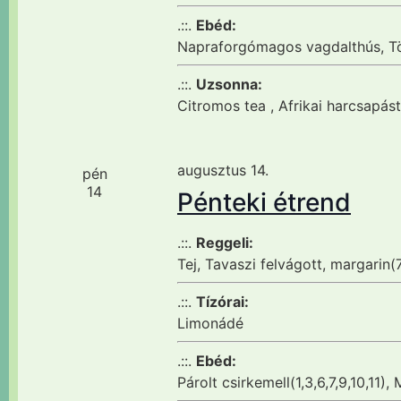
.::.
Ebéd:
Napraforgómagos vagdalthús, Tö
.::.
Uzsonna:
Citromos tea , Afrikai harcsapás
augusztus 14.
pén
14
Pénteki étrend
.::.
Reggeli:
Tej, Tavaszi felvágott, margarin(
.::.
Tízórai:
Limonádé
.::.
Ebéd:
Párolt csirkemell(1,3,6,7,9,10,11