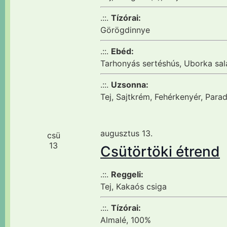
.::.
Tízórai:
Görögdinnye
.::.
Ebéd:
Tarhonyás sertéshús, Uborka sal
.::.
Uzsonna:
Tej, Sajtkrém, Fehérkenyér, Para
augusztus 13.
csü
13
Csütörtöki étrend
.::.
Reggeli:
Tej, Kakaós csiga
.::.
Tízórai:
Almalé, 100%