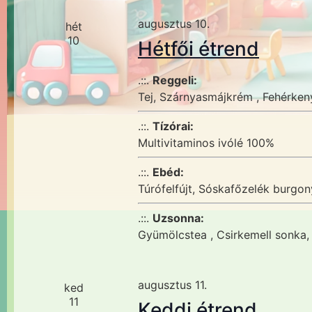
augusztus 10.
hét
10
Hétfői étrend
.::.
Reggeli:
Tej, Szárnyasmájkrém , Fehérken
.::.
Tízórai:
Multivitaminos ivólé 100%
.::.
Ebéd:
Túrófelfújt, Sóskafőzelék burgon
.::.
Uzsonna:
Gyümölcstea , Csirkemell sonka, 
augusztus 11.
ked
11
Keddi étrend