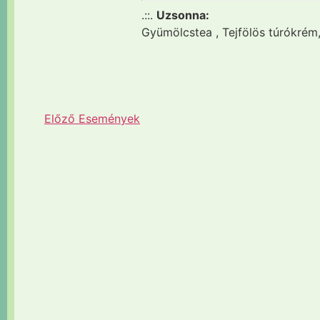
.::.
Uzsonna:
Gyümölcstea , Tejfölös túrókrém
Előző
Események