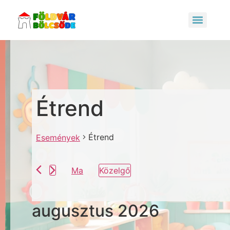
Étrend
Étrend
Események
Ma
Közelgő
Dátum
kiválasztása.
augusztus 2026