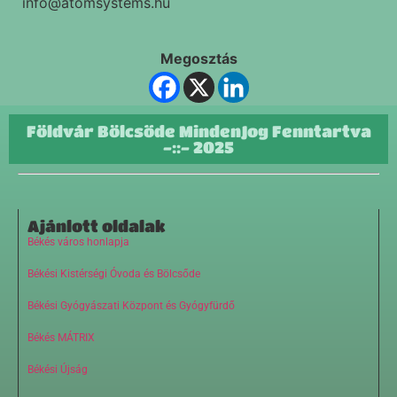
info@atomsystems.hu
Megosztás
Földvár Bölcsőde MindenJog Fenntartva
-::- 2025
Ajánlott oldalak
Békés város honlapja
Békési Kistérségi Óvoda és Bölcsőde
Békési Gyógyászati Központ és Gyógyfürdő
Békés MÁTRIX
Békési Újság