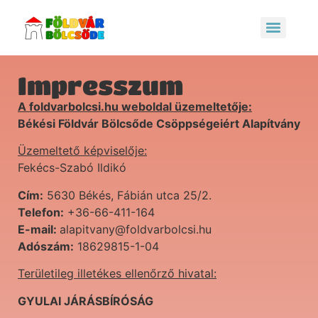
Impresszum
A foldvarbolcsi.hu weboldal üzemeltetője:
Békési Földvár Bölcsőde Csöppségeiért Alapítvány
Üzemeltető képviselője:
Fekécs-Szabó Ildikó
Cím:
5630 Békés, Fábián utca 25/2.
Telefon:
+36-66-411-164
E-mail:
alapitvany@foldvarbolcsi.hu
Adószám:
18629815-1-04
Területileg illetékes ellenőrző hivatal:
GYULAI JÁRÁSBÍRÓSÁG