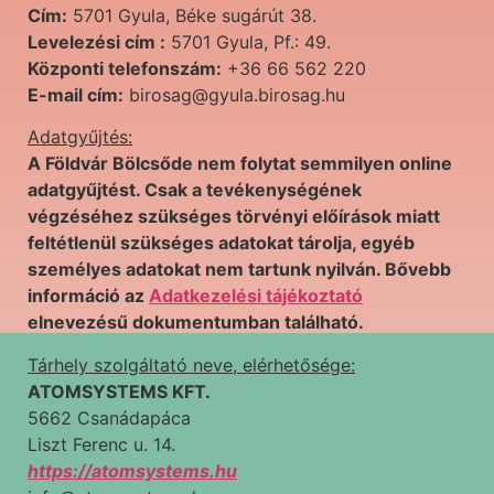
Cím:
5701 Gyula, Béke sugárút 38.
Levelezési cím :
5701 Gyula, Pf.: 49.
Központi telefonszám:
+36 66 562 220
E-mail cím:
birosag@gyula.birosag.hu
Adatgyűjtés:
A Földvár Bölcsőde nem folytat semmilyen online
adatgyűjtést. Csak a tevékenységének
végzéséhez szükséges törvényi előírások miatt
feltétlenül szükséges adatokat tárolja, egyéb
személyes adatokat nem tartunk nyilván. Bővebb
információ az
Adatkezelési tájékoztató
elnevezésű dokumentumban található.
Tárhely szolgáltató neve, elérhetősége
:
ATOMSYSTEMS KFT.
5662 Csanádapáca
Liszt Ferenc u. 14.
https://atomsystems.hu