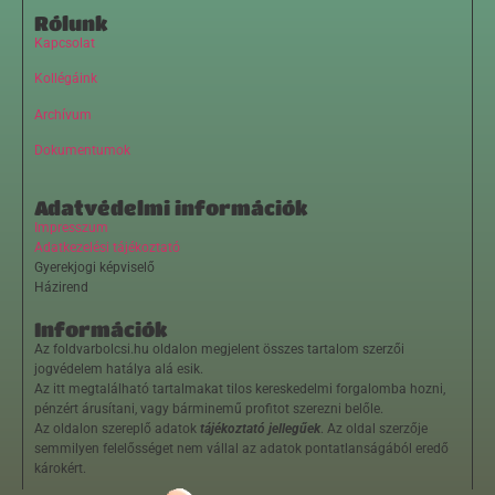
Rólunk
Kapcsolat
Kollégáink
Archívum
Dokumentumok
Adatvédelmi információk
Impresszum
Adatkezelési tájékoztató
Gyerekjogi képviselő
Házirend
Információk
Az foldvarbolcsi.hu oldalon megjelent összes tartalom szerzői
jogvédelem hatálya alá esik.
Az itt megtalálható tartalmakat tilos kereskedelmi forgalomba hozni,
pénzért árusítani, vagy bárminemű profitot szerezni belőle.
Az oldalon szereplő adatok
tájékoztató jellegűek
. Az oldal szerzője
semmilyen felelősséget nem vállal az adatok pontatlanságából eredő
károkért.