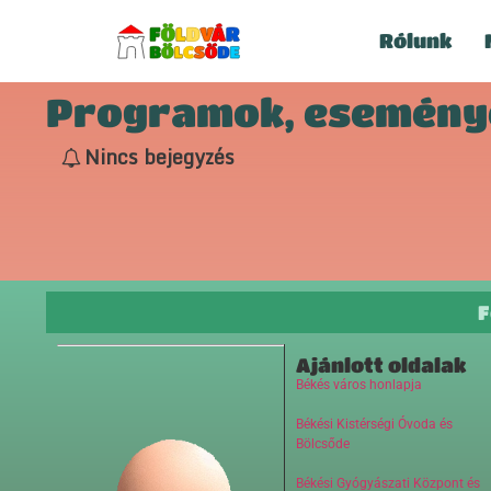
Rólunk
Programok, eseménye
Nincs bejegyzés
F
Ajánlott oldalak
Békés város honlapja
Békési Kistérségi Óvoda és
Bölcsőde
Békési Gyógyászati Központ és