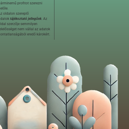
árminemű profitot szerezni
előle.
z oldalon szereplő
adatok
tájékoztató jellegűek
. Az
ldal szerzője semmilyen
elelősséget nem vállal az adatok
ontatlanságából eredő károkért.