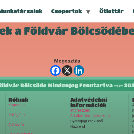
Munkatársaink
Csoportok
Ötlettár
k a Földvár Bölcsődéb
Megosztás
öldvár Bölcsőde MindenJog Fenntartva -::- 20
Rólunk
Adatvédelmi
információk
Kapcsolat
A
Impresszum
m
Kollégáink
Adatkezelési tájékoztató
j
Gyerekjogi képviselő
A
Archívum
Házirend
t
h