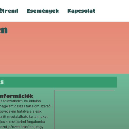
Étrend
Események
Kapcsolat
en
25
Információk
z foldvarbolcsi.hu oldalon
egjelent összes tartalom szerzői
ogvédelem hatálya alá esik.
z itt megtalálható tartalmakat
ilos kereskedelmi forgalomba
ozni, pénzért árusítani, vagy