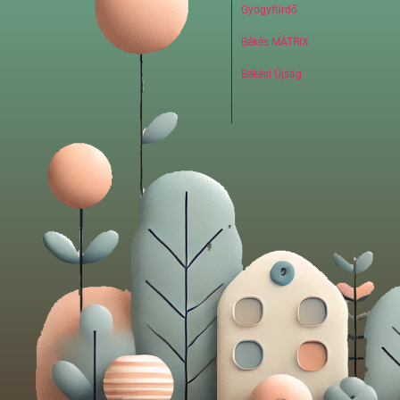
Gyógyfürdő
Békés MÁTRIX
Békési Újság