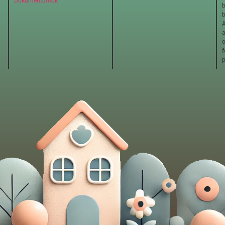
Dokumentumok
b
b
A
o
f
p