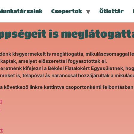
Munkatársaink
Csoportok
Ötlettár
ppségeit is meglátogatt
dénk kisgyermekeit is meglátogatta, mikuláscsomaggal le
 kaptak, amelyet előszerettel fogyasztottak el.
retnénk kifejezni a Békési Fiatalokért Egyesületnek, hog
meket is, télapóval ás naranccsal hozzájárultak a mikulá
 a következő linkre kattintva csoportonkénti felbontásba
t
t
rt