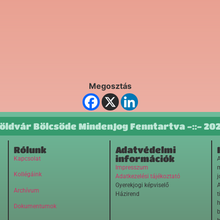
Megosztás
öldvár Bölcsőde MindenJog Fenntartva -::- 20
Rólunk
Adatvédelmi
információk
Kapcsolat
A
Impresszum
m
Kollégáink
Adatkezelési tájékoztató
j
Gyerekjogi képviselő
A
Archívum
Házirend
t
h
Dokumentumok
b