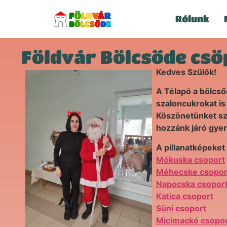
Rólunk
Földvár Bölcsőde csö
Kedves Szülők!
A Télapó a bölcső
szaloncukrokat is
Köszönetünket sze
hozzánk járó gyer
A pillanatképeket
Mókuska csoport
Méhecske csopor
Napocska csopor
Katica csoport
Süni csoport
Micimackó csopo