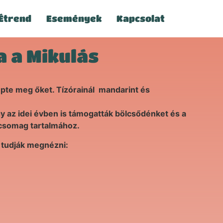
Étrend
Események
Kapcsolat
a a Mikulás
pte meg őket. Tízórainál mandarint és
y az idei évben is támogatták bölcsődénket és a
scsomag tartalmához.
n tudják megnézni: