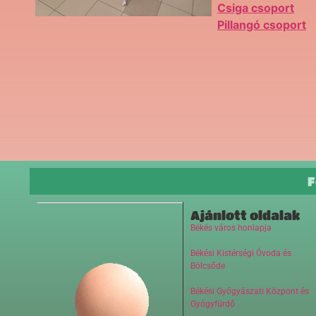
Csiga csoport
Pillangó csoport
F
Ajánlott oldalak
Békés város honlapja
Békési Kistérségi Óvoda és
Bölcsőde
Békési Gyógyászati Központ és
Gyógyfürdő