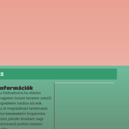
25
Információk
z foldvarbolcsi.hu oldalon
egjelent összes tartalom szerzői
ogvédelem hatálya alá esik.
z itt megtalálható tartalmakat
ilos kereskedelmi forgalomba
ozni, pénzért árusítani, vagy
árminemű profitot szerezni