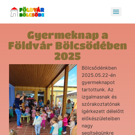
Gyermeknap a
Földvár Bölcsődében
2025
Bölcsődénkben
2025.05.22-én
gyermeknapot
tartottunk. Az
izgalmasnak és
szórakoztatónak
ígérkezett délelőtt
előkészületeiben
nagy
segítségünkre