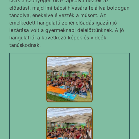
csak a szőnyegen ülve tapsolva nézték az
előadást, majd Imi bácsi hívására felállva boldogan
táncolva, énekelve élvezték a műsort. Az
emelkedett hangulatú zenéi előadás igazán jó
lezárása volt a gyermeknapi délelőttünknek. A jó
hangulatról a következő képek és videók
tanúskodnak.