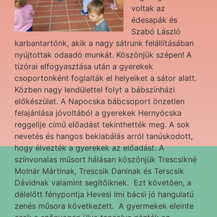
voltak az
édesapák és
Szabó László
karbantartónk, akik a nagy sátrunk felállításában
nyújtottak odaadó munkát. Köszönjük szépen! A
tízórai elfogyasztása után a gyerekek
csoportonként foglalták el helyeiket a sátor alatt.
Közben nagy lendülettel folyt a bábszínházi
előkészület. A Napocska bábcsoport önzetlen
felajánlása jóvoltából a gyerekek Hernyócska
reggelije című előadást tekinthették meg. A sok
nevetés és hangos bekiabálás arról tanúskodott,
hogy élvezték a gyerekek az előadást. A
színvonalas műsort hálásan köszönjük Trescsikné
Molnár Mártinak, Trescsik Daninak és Terscsik
Dávidnak valamint segítőiknek. Ezt követően, a
délelőtt fénypontja Hevesi Imi bácsi jó hangulatú
zenés műsora következett. A gyermekek eleinte