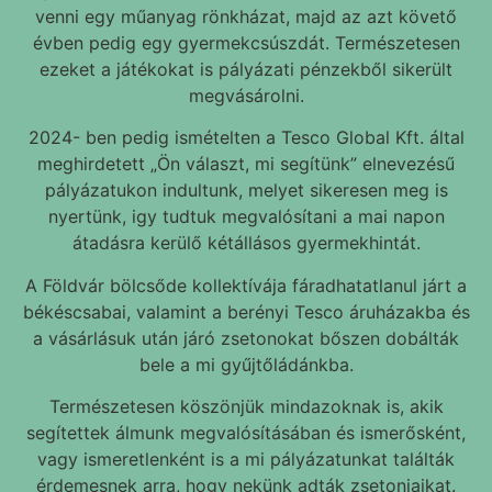
venni egy műanyag rönkházat, majd az azt követő
évben pedig egy gyermekcsúszdát. Természetesen
ezeket a játékokat is pályázati pénzekből sikerült
megvásárolni.
2024- ben pedig ismételten a Tesco Global Kft. által
meghirdetett „Ön választ, mi segítünk” elnevezésű
pályázatukon indultunk, melyet sikeresen meg is
nyertünk, igy tudtuk megvalósítani a mai napon
átadásra kerülő kétállásos gyermekhintát.
A Földvár bölcsőde kollektívája fáradhatatlanul járt a
békéscsabai, valamint a berényi Tesco áruházakba és
a vásárlásuk után járó zsetonokat bőszen dobálták
bele a mi gyűjtőládánkba.
Természetesen köszönjük mindazoknak is, akik
segítettek álmunk megvalósításában és ismerősként,
vagy ismeretlenként is a mi pályázatunkat találták
érdemesnek arra, hogy nekünk adták zsetonjaikat.