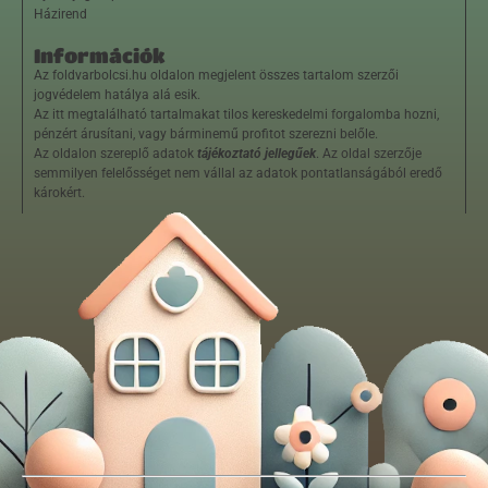
Házirend
Információk
Az foldvarbolcsi.hu oldalon megjelent összes tartalom szerzői
jogvédelem hatálya alá esik.
Az itt megtalálható tartalmakat tilos kereskedelmi forgalomba hozni,
pénzért árusítani, vagy bárminemű profitot szerezni belőle.
Az oldalon szereplő adatok
tájékoztató jellegűek
. Az oldal szerzője
semmilyen felelősséget nem vállal az adatok pontatlanságából eredő
károkért.