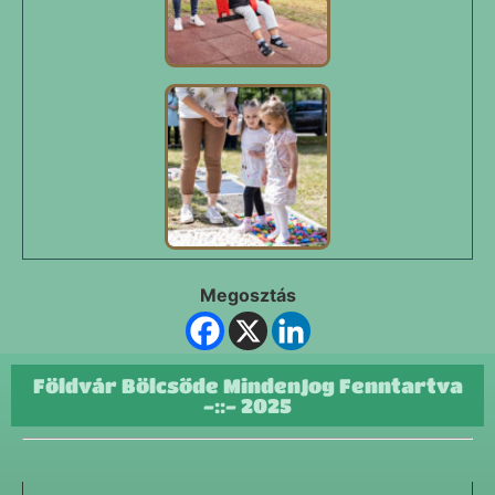
Megosztás
Földvár Bölcsőde MindenJog Fenntartva
-::- 2025