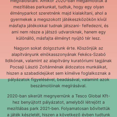
megvalósítani. Amikor 2020-ban megálmodtuk a
mezítlábas parkunkat, tudtuk, hogy egy olyan
élményparkot szeretnénk majd kialakítani, ahol a
gyermekek a megszokott játékeszközökön kívül
másfajta játékokkal tudnak játszani- felfedezni, és
ami nem része a játszó udvaroknak, hanem egy
különálló, másfajta élményt nyújtó tér lesz.
Nagyon sokat dolgoztunk érte. Köszönjük az
alapítványunk elnökasszonyának Fekécs-Szabó
Ildikónak, valamint az alapítvány kuratóriumi tagjának
Pocsaji László Zoltánnénak áldozatos munkáikat,
hiszen a szabadidejüket sem kímélve foglalkoznak a
pályázatok figyelésével, beadásával, valamint azok
beszámolóinak megírásával.
2020-ban sikerült megnyernünk a Tesco Global Kft-
hez benyújtott pályázatot, amelyből létrejött a
mezítlábas park 2021-ben. Folyamatosan bővítettük
a játék készletét, hiszen a következő évben tudtunk