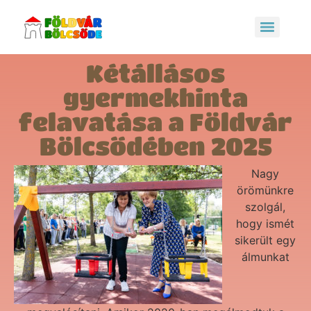
Kétállásos
gyermekhinta
felavatása a Földvár
Bölcsődében 2025
Nagy
örömünkre
szolgál,
hogy ismét
sikerült egy
álmunkat