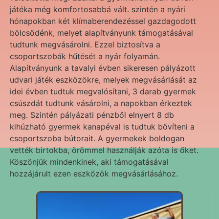
játéka még komfortosabbá vált. szintén a nyári
hónapokban két klímaberendezéssel gazdagodott
bölcsődénk, melyet alapítványunk támogatásával
tudtunk megvásárolni. Ezzel biztosítva a
csoportszobák hűtését a nyár folyamán.
Alapítványunk a tavalyi évben sikeresen pályázott
udvari játék eszközökre, melyek megvásárlását az
idei évben tudtuk megvalósítani, 3 darab gyermek
csúszdát tudtunk vásárolni, a napokban érkeztek
meg. Szintén pályázati pénzből elnyert 8 db
kihúzható gyermek kanapéval is tudtuk bővíteni a
csoportszoba bútorait. A gyermekek boldogan
vették birtokba, örömmel használják azóta is őket.
Köszönjük mindenkinek, aki támogatásával
hozzájárult ezen eszközök megvásárlásához.