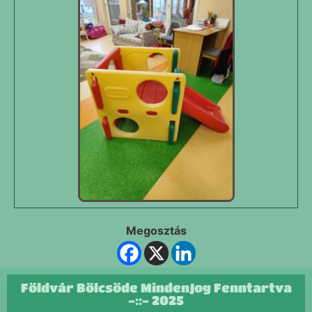
Megosztás
Földvár Bölcsőde MindenJog Fenntartva
-::- 2025