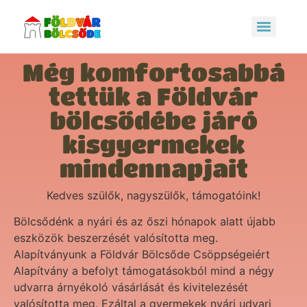
Még komfortosabbá
tettük a Földvár
bölcsődébe járó
kisgyermekek
mindennapjait
Kedves szülők, nagyszülők, támogatóink!
Bölcsődénk a nyári és az őszi hónapok alatt újabb
eszközök beszerzését valósította meg.
Alapítványunk a Földvár Bölcsőde Csöppségeiért
Alapítvány a befolyt támogatásokból mind a négy
udvarra árnyékoló vásárlását és kivitelezését
valósította meg. Ezáltal a gyermekek nyári udvari