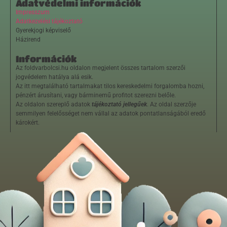
Adatvédelmi információk
Impresszum
Adatkezelési tájékoztató
Gyerekjogi képviselő
Házirend
Információk
Az foldvarbolcsi.hu oldalon megjelent összes tartalom szerzői
jogvédelem hatálya alá esik.
Az itt megtalálható tartalmakat tilos kereskedelmi forgalomba hozni,
pénzért árusítani, vagy bárminemű profitot szerezni belőle.
Az oldalon szereplő adatok
tájékoztató jellegűek
. Az oldal szerzője
semmilyen felelősséget nem vállal az adatok pontatlanságából eredő
károkért.