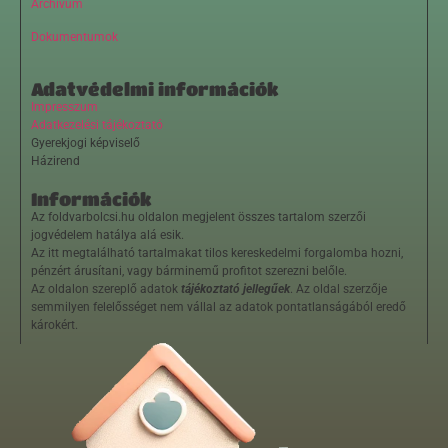
Archívum
Dokumentumok
Adatvédelmi információk
Impresszum
Adatkezelési tájékoztató
Gyerekjogi képviselő
Házirend
Információk
Az foldvarbolcsi.hu oldalon megjelent összes tartalom szerzői
jogvédelem hatálya alá esik.
Az itt megtalálható tartalmakat tilos kereskedelmi forgalomba hozni,
pénzért árusítani, vagy bárminemű profitot szerezni belőle.
Az oldalon szereplő adatok
tájékoztató jellegűek
. Az oldal szerzője
semmilyen felelősséget nem vállal az adatok pontatlanságából eredő
károkért.