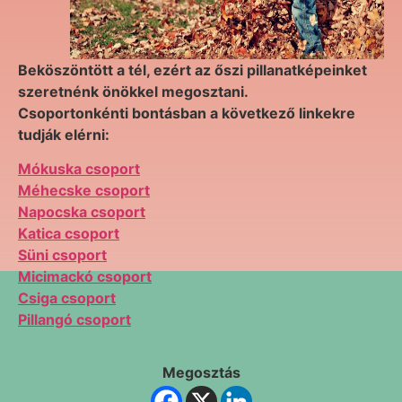
Beköszöntött a tél, ezért az őszi pillanatképeinket
szeretnénk önökkel megosztani.
Csoportonkénti bontásban a következő linkekre
tudják elérni:
Mókuska csoport
Méhecske csoport
Napocska csoport
Katica csoport
Süni csoport
Micimackó csoport
Csiga csoport
Pillangó csoport
Megosztás