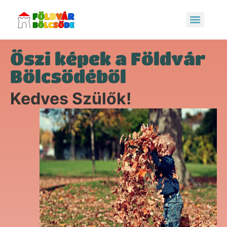
Őszi képek a Földvár
Bölcsődéből
Kedves Szülők!