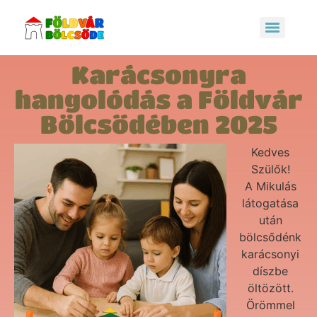
Karácsonyra
hangolódás a Földvár
Bölcsődében 2025
Kedves
Szülők!
A Mikulás
látogatása
után
bölcsődénk
karácsonyi
díszbe
öltözött.
Örömmel