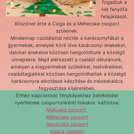
fogadtuk a
két fenyőfa
felajánlását.
Köszönet érte a Csiga és a Méhecske csoport
szüleinek.
Mindennap csodálattal nézték a karácsonyfákat a
gyermekek, amelyek köré ülve karácsonyi énekeket,
dalokat énekelve közösen hangolódtunk a közelgő
ünnepekre. Majd elérkezett a családi délutánunk,
amelyen a kisgyermekek szüleikkel, testvéreikkel,
családtagjaikkal közösen hangolódhattak a közelgő
karácsonyra alkotások készítése és mézeskalács
fogyasztása kíséretében.
Ehhez kapcsolódó fényképekhez betekintést
nyerhetnek csoportonkénti linkekre kattintva:
Mókuska csoport
Méhecske csoport
Napocska csoport
Katica csoport