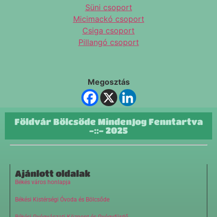
Süni csoport
Micimackó csoport
Csiga csoport
Pillangó csoport
Megosztás
Földvár Bölcsőde MindenJog Fenntartva
-::- 2025
Ajánlott oldalak
Békés város honlapja
Békési Kistérségi Óvoda és Bölcsőde
Békési Gyógyászati Központ és Gyógyfürdő