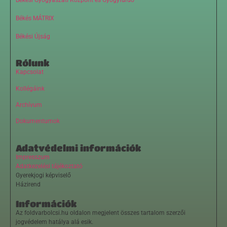
Békés MÁTRIX
Békési Újság
Rólunk
Kapcsolat
Kollégáink
Archívum
Dokumentumok
Adatvédelmi információk
Impresszum
Adatkezelési tájékoztató
Gyerekjogi képviselő
Házirend
Információk
Az foldvarbolcsi.hu oldalon megjelent összes tartalom szerzői
jogvédelem hatálya alá esik.