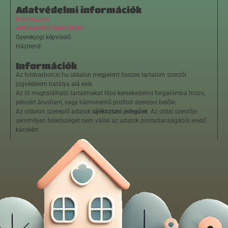
Adatvédelmi információk
Impresszum
Adatkezelési tájékoztató
Gyerekjogi képviselő
Házirend
Információk
Az foldvarbolcsi.hu oldalon megjelent összes tartalom szerzői
jogvédelem hatálya alá esik.
Az itt megtalálható tartalmakat tilos kereskedelmi forgalomba hozni,
pénzért árusítani, vagy bárminemű profitot szerezni belőle.
Az oldalon szereplő adatok
tájékoztató jellegűek
. Az oldal szerzője
semmilyen felelősséget nem vállal az adatok pontatlanságából eredő
károkért.