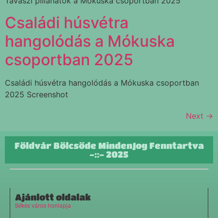
Tavaszi pillanatok a Mókuska csoportban 2025
Családi húsvétra
hangolódás a Mókuska
csoportban 2025
Családi húsvétra hangolódás a Mókuska csoportban
2025 Screenshot
Next
→
Földvár Bölcsőde MindenJog Fenntartva
-::- 2025
Ajánlott oldalak
Békés város honlapja