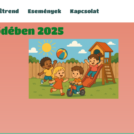
Étrend
Események
Kapcsolat
ődében 2025