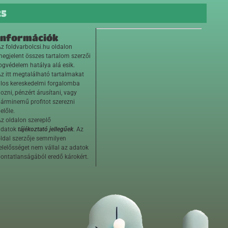
25
Információk
z foldvarbolcsi.hu oldalon
egjelent összes tartalom szerzői
ogvédelem hatálya alá esik.
z itt megtalálható tartalmakat
ilos kereskedelmi forgalomba
ozni, pénzért árusítani, vagy
árminemű profitot szerezni
előle.
z oldalon szereplő
adatok
tájékoztató jellegűek
. Az
ldal szerzője semmilyen
elelősséget nem vállal az adatok
ontatlanságából eredő károkért.