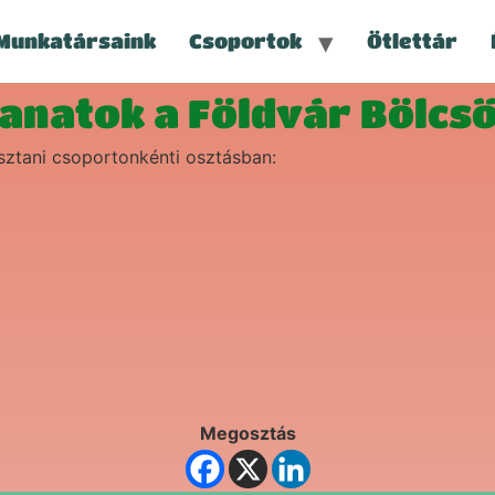
Munkatársaink
Csoportok
Ötlettár
llanatok a Földvár Bölcs
sztani csoportonkénti osztásban:
Megosztás