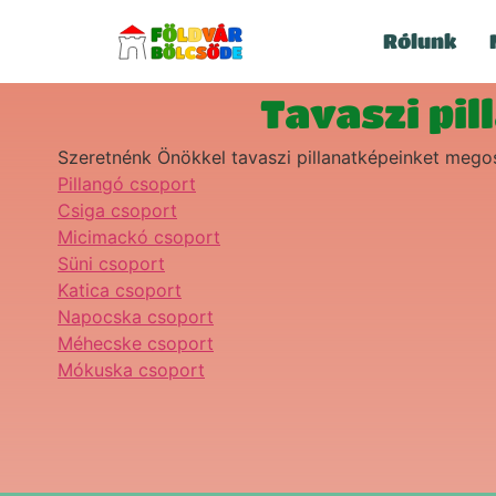
Rólunk
Tavaszi pi
Szeretnénk Önökkel tavaszi pillanatképeinket mego
Pillangó csoport
Csiga csoport
Micimackó csoport
Süni csoport
Katica csoport
Napocska csoport
Méhecske csoport
Mókuska csoport