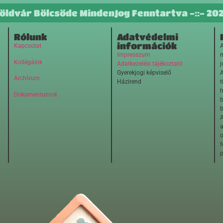
öldvár Bölcsőde MindenJog Fenntartva -::- 20
Rólunk
Adatvédelmi
információk
Kapcsolat
A
Impresszum
m
Kollégáink
Adatkezelési tájékoztató
j
Gyerekjogi képviselő
A
Archívum
Házirend
t
h
Dokumentumok
b
b
A
o
f
p