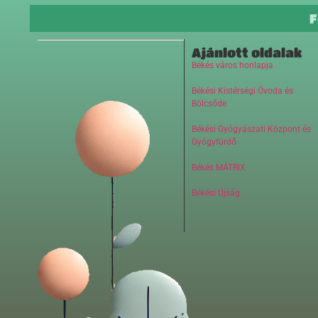
F
Ajánlott oldalak
Békés város honlapja
Békési Kistérségi Óvoda és
Bölcsőde
Békési Gyógyászati Központ és
Gyógyfürdő
Békés MÁTRIX
Békési Újság